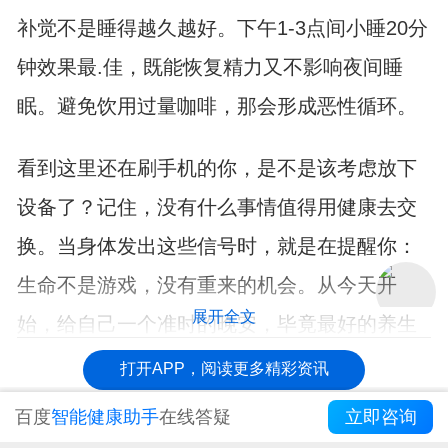
补觉不是睡得越久越好。下午1-3点间小睡20分
钟效果最.佳，既能恢复精力又不影响夜间睡
眠。避免饮用过量咖啡，那会形成恶性循环。
看到这里还在刷手机的你，是不是该考虑放下
设备了？记住，没有什么事情值得用健康去交
换。当身体发出这些信号时，就是在提醒你：
生命不是游戏，没有重来的机会。从今天开
展开全文
始，给自己一个准时的晚安，毕竟最好的养生
就是不熬夜。
打开APP，阅读更多精彩资讯
百度
智能健康助手
在线答疑
立即咨询
【免责声明：本页面信息为第三方发布或内容转载，仅出于信息传递目
的，其作者观点、内容描述及原创度、真实性、完整性、时效性本平台