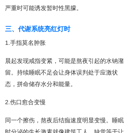
严重时可能诱发暂时性黑朦。
三、代谢系统亮红灯时
1.手指莫名肿胀
晨起发现戒指变紧，可能是熬夜引起的水钠潴
留。持续睡眠不足会让身体误判处于应激状
态，拼命储存水分和能量。
2.伤口愈合变慢
同一个擦伤，熬夜后结痂速度明显变慢。睡眠
时分泌的生长激素就像建筑工人，缺觉等于让