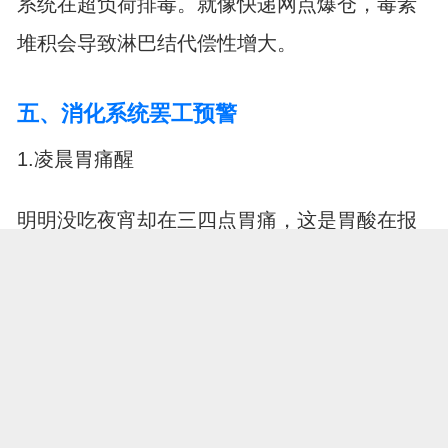
系统在超负荷排毒。就像快递网点爆仓，毒素
堆积会导致淋巴结代偿性增大。
五、消化系统罢工预警
1.凌晨胃痛醒
明明没吃夜宵却在三四点胃痛，这是胃酸在报
复性分泌。夜间本该休息的消化器官被迫加
班，可能引发应激性溃疡。
2.大便形状改变
突然出现不明原因的腹泻或便秘，说明肠道菌