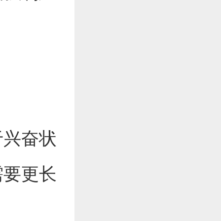
于兴奋状
需要更长
。