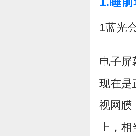
1.睡
1蓝光
电子屏
现在是
视网膜
上，相