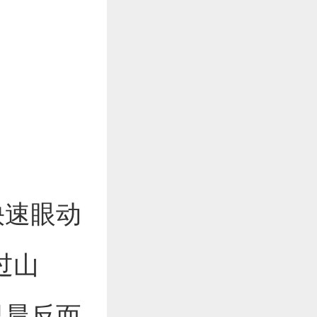
快速眼动
过山
早晨反而