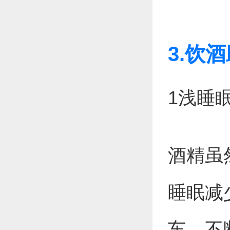
3.饮
1浅睡
酒精虽
睡眠减
车，不