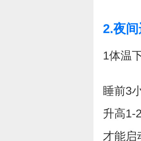
2.夜
1体温
睡前3
升高1
才能启