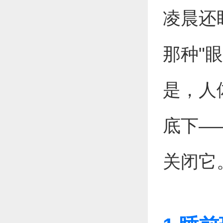
凌晨还
那种"
是，人
底下—
关闭它