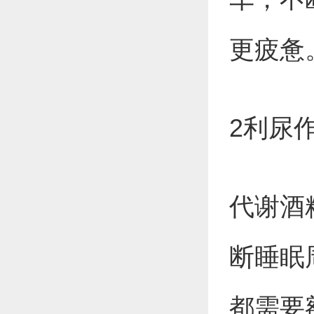
更疲惫
2利尿
代谢酒
断睡眠
都需要额