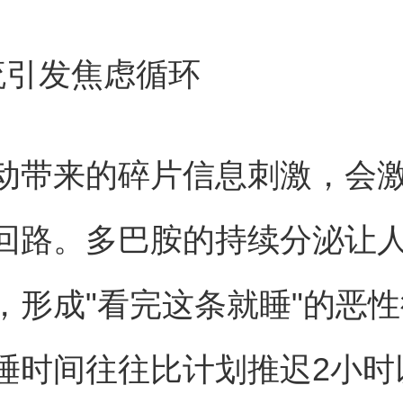
流引发焦虑循环
动带来的碎片信息刺激，会
回路。多巴胺的持续分泌让
，形成"看完这条就睡"的恶
睡时间往往比计划推迟2小时