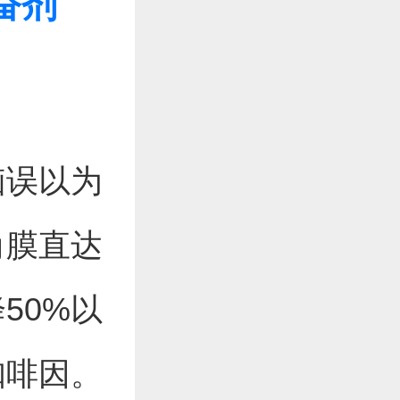
奋剂
脑误以为
角膜直达
50%以
咖啡因。