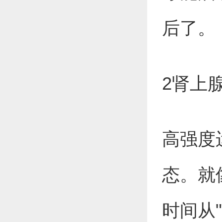
后了。
2肾上
高强度
态。就
时间从