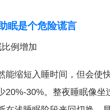
酒助眠是个危险谎言
眠比例增加
然能缩短入睡时间，但会使
少20%-30%。整夜睡眠像坐
断在浅睡眠阶段来回切换，