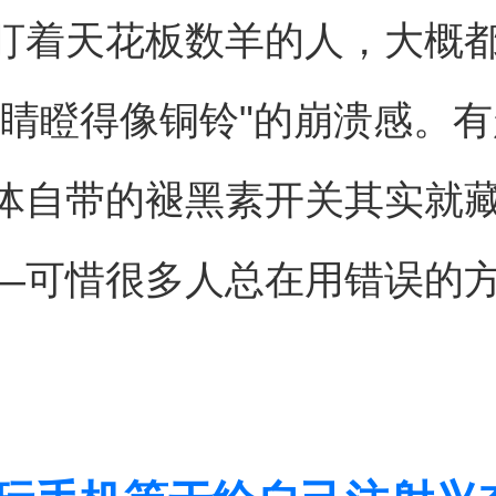
盯着天花板数羊的人，大概
眼睛瞪得像铜铃"的崩溃感。
体自带的褪黑素开关其实就
—可惜很多人总在用错误的
。