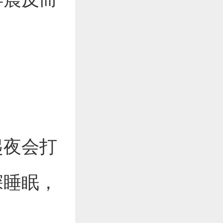
起夜会打
深睡眠，