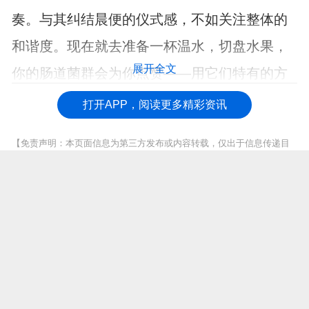
奏。与其纠结晨便的仪式感，不如关注整体的
和谐度。现在就去准备一杯温水，切盘水果，
展开全文
你的肠道菌群会为你点赞——用它们特有的方
式。
打开APP，阅读更多精彩资讯
【免责声明：本页面信息为第三方发布或内容转载，仅出于信息传递目
的，其作者观点、内容描述及原创度、真实性、完整性、时效性本平台
不作任何保证或承诺，涉及用药、治疗等问题需谨遵医嘱！请读者仅作
参考，并自行核实相关内容。如有作品内容、知识产权或其它问题，请
发邮件至suggest@fh21.com及时联系我们处理！】