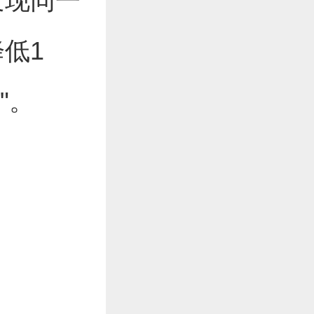
发现同一
低1
"。