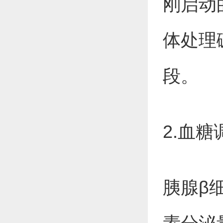
刚启动
体处理
段。
2.血
胰腺β