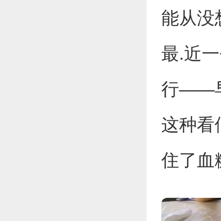
能从没
最.近
行——
这种看
住了血