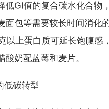
择低GI值的复合碳水化合物
麦面包等需要较长时间消化
0克以上蛋白质可延长饱腹感
腊酸奶配蓝莓和麦片。
餐的低碳转型