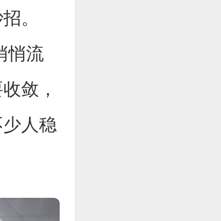
妙招。
悄悄流
要收敛，
不少人稳