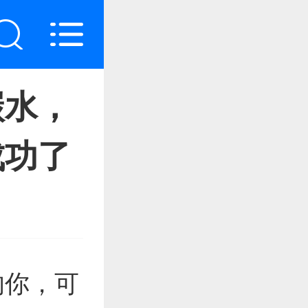
碳水，
成功了
的你，可