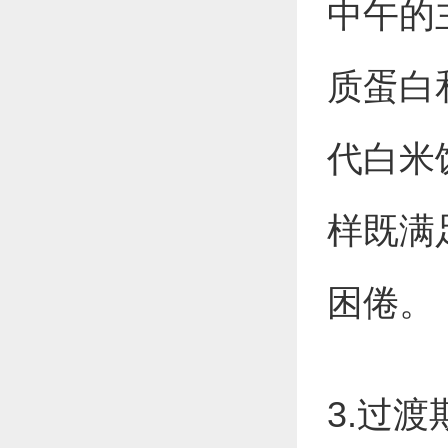
中午的
质蛋白
代白米
样既满
困倦。
3.过