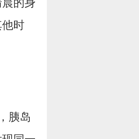
清晨的身
其他时
，胰岛