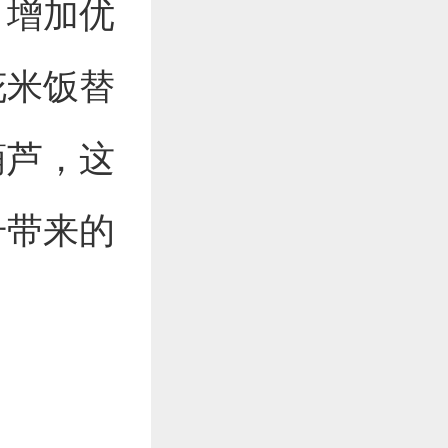
，增加优
花米饭替
葫芦，这
升带来的