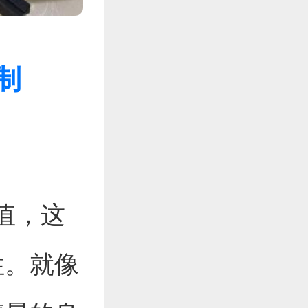
制
值，这
性。就像