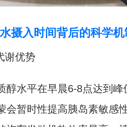
水摄入时间背后的科学机
间代谢优势
质醇水平在早晨6-8点达到峰
蒙会暂时性提高胰岛素敏感