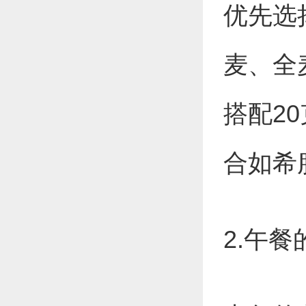
优先选
麦、全
搭配2
合如希
2.午