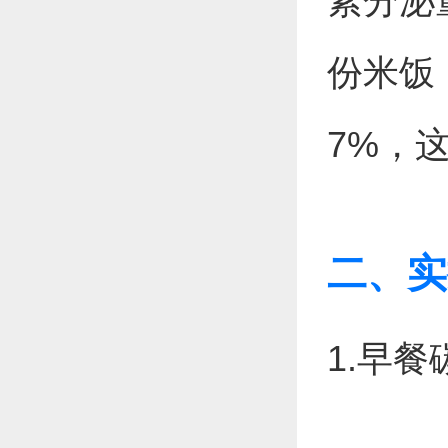
素分泌
份米饭
7%，
二、实
1.早