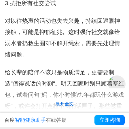
3.抗拒所有社交尝试
对以往热衷的活动也失去兴趣，持续回避眼神
接触，可能是抑郁征兆。这时强行社交就像给
溺水者扔救生圈却不解开绳索，需要先处理情
绪问题。
给长辈的陪伴不该只是物质满足，更需要制
造"值得说话的时刻"。明天回家时别只顾着塞红
包，试着问句"妈，你小时候过.年都玩什么游戏
展开全文
呀"，或许会打开意想不到的话匣子。那些被重
新激活的回忆和笑容，才是最好的健康补品。
打开APP，阅读更多精彩资讯
百度
智能健康助手
在线答疑
立即咨询