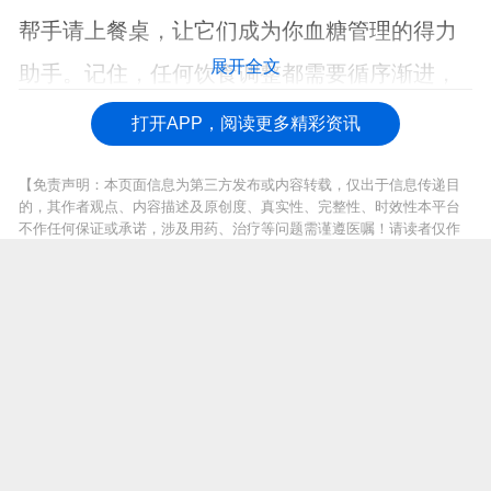
帮手请上餐桌，让它们成为你血糖管理的得力
展开全文
助手。记住，任何饮食调整都需要循序渐进，
给身体足够的适应时间。
打开APP，阅读更多精彩资讯
【免责声明：本页面信息为第三方发布或内容转载，仅出于信息传递目
的，其作者观点、内容描述及原创度、真实性、完整性、时效性本平台
不作任何保证或承诺，涉及用药、治疗等问题需谨遵医嘱！请读者仅作
参考，并自行核实相关内容。如有作品内容、知识产权或其它问题，请
发邮件至suggest@fh21.com及时联系我们处理！】