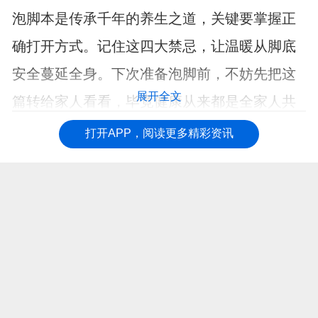
泡脚本是传承千年的养生之道，关键要掌握正
确打开方式。记住这四大禁忌，让温暖从脚底
安全蔓延全身。下次准备泡脚前，不妨先把这
展开全文
篇转给家人看看，毕竟健康从来都是全家人共
同的话题。
打开APP，阅读更多精彩资讯
【免责声明：本页面信息为第三方发布或内容转载，仅出于信息传递目
的，其作者观点、内容描述及原创度、真实性、完整性、时效性本平台
不作任何保证或承诺，涉及用药、治疗等问题需谨遵医嘱！请读者仅作
参考，并自行核实相关内容。如有作品内容、知识产权或其它问题，请
发邮件至suggest@fh21.com及时联系我们处理！】
上一篇 :
肺部不好对身体有什么影响！
下一篇 :
这些不同病因的高血压，有不同的方案施治，降低血压保护心脑血管