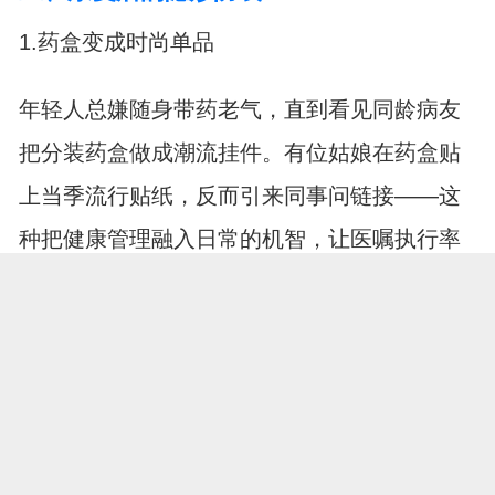
1.药盒变成时尚单品
年轻人总嫌随身带药老气，直到看见同龄病友
把分装药盒做成潮流挂件。有位姑娘在药盒贴
上当季流行贴纸，反而引来同事问链接——这
种把健康管理融入日常的机智，让医嘱执行率
直线上升。
2.运动手环的进阶用法
不再只看步数排名，康复者们开发出心率预警
功能的新玩法。有人设置静息心率超过阈值就