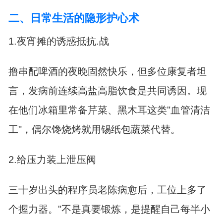
二、日常生活的隐形护心术
1.夜宵摊的诱惑抵抗.战
撸串配啤酒的夜晚固然快乐，但多位康复者坦
言，发病前连续高盐高脂饮食是共同诱因。现
在他们冰箱里常备芹菜、黑木耳这类"血管清洁
工"，偶尔馋烧烤就用锡纸包蔬菜代替。
2.给压力装上泄压阀
三十岁出头的程序员老陈病愈后，工位上多了
个握力器。"不是真要锻炼，是提醒自己每半小