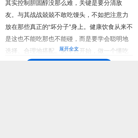
其实控制胆固醇没那么难，关键是要分清敌
友。与其战战兢兢不敢吃馒头，不如把注意力
放在那些真正的“坏分子”身上。健康饮食从来不
是这也不能吃那也不能碰，而是要学会聪明地
展开全文
选择、合理地搭配。从今天开始，做一个懂吃
的聪明人吧！
打开APP，阅读更多精彩资讯
【免责声明：本页面信息为第三方发布或内容转载，仅出于信息传递目
的，其作者观点、内容描述及原创度、真实性、完整性、时效性本平台
不作任何保证或承诺，涉及用药、治疗等问题需谨遵医嘱！请读者仅作
参考，并自行核实相关内容。如有作品内容、知识产权或其它问题，请
发邮件至suggest@fh21.com及时联系我们处理！】
上一篇 :
提醒：只要做过肿瘤切除手术，术后患者必须警惕这4点