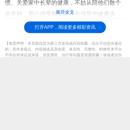
惯。关爱家中长辈的健康，不妨从陪他们散个
展开全文
步开始，用心感受那些藏在步伐里的健康讯
号。
打开APP，阅读更多精彩资讯
【免责声明：本页面信息为第三方发布或内容转载，仅出于信息传递目
的，其作者观点、内容描述及原创度、真实性、完整性、时效性本平台
不作任何保证或承诺，涉及用药、治疗等问题需谨遵医嘱！请读者仅作
参考，并自行核实相关内容。如有作品内容、知识产权或其它问题，请
发邮件至suggest@fh21.com及时联系我们处理！】
上一篇 :
发现：血肌酐能大幅降低！不过需满足3个条件
推荐阅读
1
科学实锤！《自然》子刊：每顿少吃两口，这种慢性病风险降一半
2
为什么高血压会引起心脏肥大？如何保护我们的心脏？一文讲清！