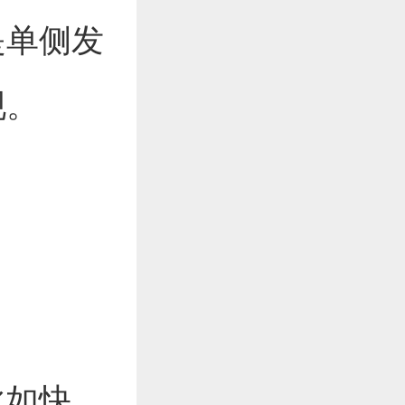
是单侧发
现。
比如快