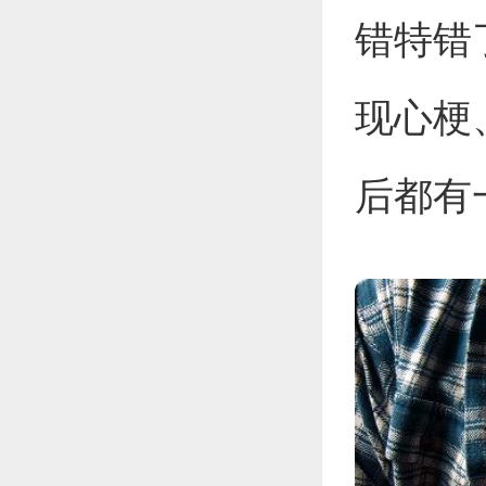
错特错
现心梗
后都有