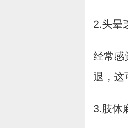
2.头晕
经常感
退，这
3.肢体