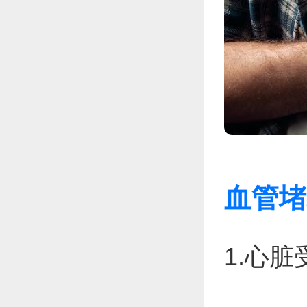
血管堵
1.心脏