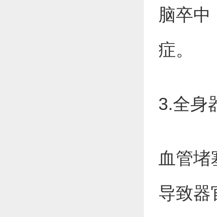
脑卒中
症。
3.全
血管堵
导致器