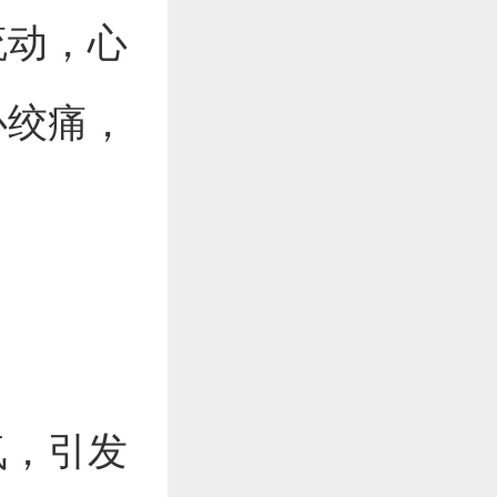
流动，心
心绞痛，
氧，引发