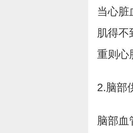
当心脏
肌得不
重则心
2.脑
脑部血