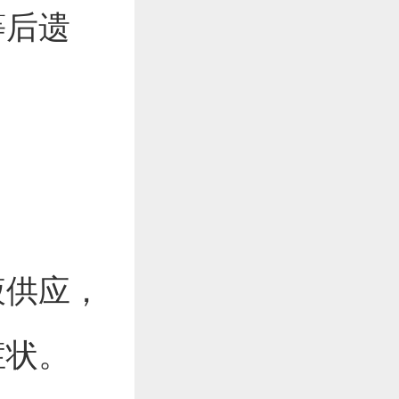
等后遗
液供应，
症状。