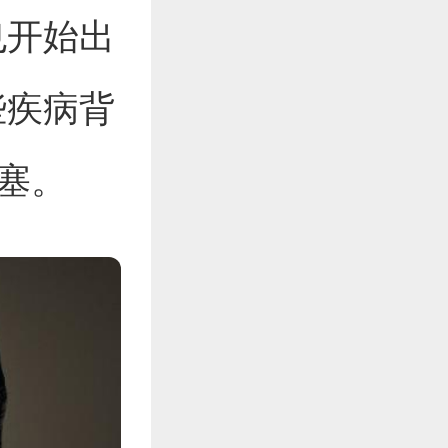
也开始出
些疾病背
堵塞。