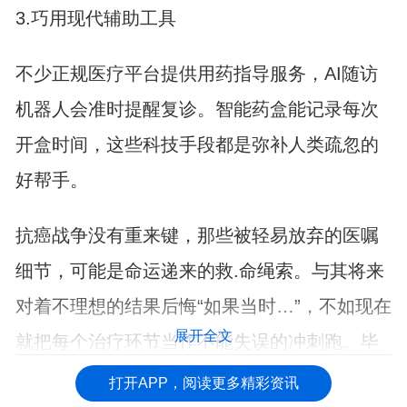
3.巧用现代辅助工具
不少正规医疗平台提供用药指导服务，AI随访
机器人会准时提醒复诊。智能药盒能记录每次
开盒时间，这些科技手段都是弥补人类疏忽的
好帮手。
抗癌战争没有重来键，那些被轻易放弃的医嘱
细节，可能是命运递来的救.命绳索。与其将来
对着不理想的结果后悔“如果当时…”，不如现在
展开全文
就把每个治疗环节当作不能失误的冲刺跑。毕
竟在这场生命博弈中，我们输不起任何一局。
打开APP，阅读更多精彩资讯