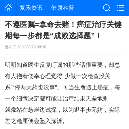
复禾资讯
健康科普
不遵医嘱=拿命去赌！癌症治疗关键
期每一步都是“成败选择题”！
发布于 2026/03/23 08:20
明明知道医生反复叮嘱的那些话很重要，却总
有人抱着侥幸心理觉得“少做一次检查没关
系”“停两天药也没事”。可当生命遇上癌症，每
一个细微决定都可能让治疗结果天差地别——
就像站在悬崖边试探，以为退半步无妨，实际
差之毫厘便会坠入深渊。