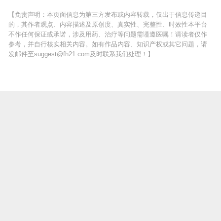
【免责声明：本页面信息为第三方发布或内容转载，仅出于信息传递目
的，其作者观点、内容描述及原创度、真实性、完整性、时效性本平台
不作任何保证或承诺，涉及用药、治疗等问题需谨遵医嘱！请读者仅作
参考，并自行核实相关内容。如有作品内容、知识产权或其它问题，请
发邮件至suggest@fh21.com及时联系我们处理！】
上一篇 :
大脑营养的秘密：如何通过饮食帮助孩子更聪明？
推荐阅读