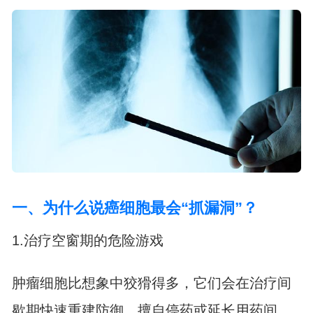
一、为什么说癌细胞最会“抓漏洞”？
1.治疗空窗期的危险游戏
肿瘤细胞比想象中狡猾得多，它们会在治疗间
歇期快速重建防御。擅自停药或延长用药间