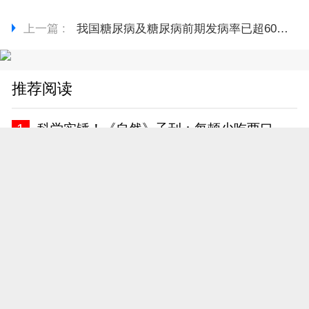
上一篇 :
我国糖尿病及糖尿病前期发病率已超60%，这3类人要做好筛查
推荐阅读
1
科学实锤！《自然》子刊：每顿少吃两口，这种慢性病风险降一半
2
为什么高血压会引起心脏肥大？如何保护我们的心脏？一文讲清！
3
寿命长不长，看牙齿就知道？60岁后，剩多少颗才正常？告诉你答案
4
糖尿病有关？医生告诫：过了63岁后，早起主记“5不要”！
5
白酒又成为关注中心！专家发现：胃病患者喝白酒时，多留意5点
6
化疗过程中，肿瘤标志物升高一定是疾病进展了吗？告诉你答案