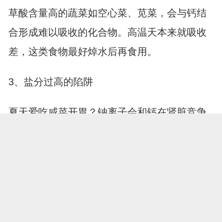
草酸含量高的蔬菜如空心菜、苋菜，会与钙结
合形成难以吸收的化合物。高温天本来就吸收
差，这类食物最好焯水后再食用。
3、盐分过高的陷阱
夏天爱吃咸菜开胃？钠离子会和钙在肾脏竞争
排泄通道。吃得太咸，补的钙很可能还没发挥
作用就被排出体外了。
四、这些信号在提醒你补过头了
1、莫名其妙的疲劳感