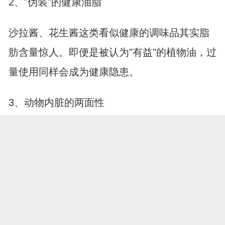
2、"伪装"的健康油脂
沙拉酱、花生酱这类看似健康的调味品其实脂
肪含量惊人。即便是被认为"有益"的植物油，过
量使用同样会成为健康隐患。
3、动物内脏的两面性
动物内脏虽然营养丰富，但其中的嘌呤和胆固
醇对血糖和肾脏都不友好。涮火锅时最爱的脑
花和腰子，可能就是伤害肾脏的"温柔一刀"。
其实每餐都要做到"三低"并不难，关键是培养新
的饮食习惯。把白米饭换成杂粮饭，用香料代