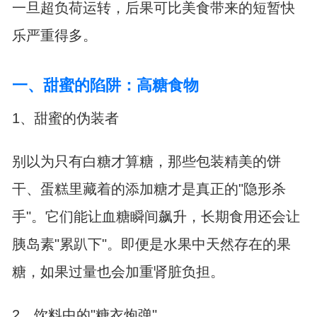
一旦超负荷运转，后果可比美食带来的短暂快
乐严重得多。
一、甜蜜的陷阱：高糖食物
1、甜蜜的伪装者
别以为只有白糖才算糖，那些包装精美的饼
干、蛋糕里藏着的添加糖才是真正的"隐形杀
手"。它们能让血糖瞬间飙升，长期食用还会让
胰岛素"累趴下"。即便是水果中天然存在的果
糖，如果过量也会加重肾脏负担。
2、饮料中的"糖衣炮弹"