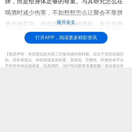
牌，而是给身体足够的尊重。与其研究怎么在
喝酒时减少伤害，不如想想怎么让聚会不靠拼
展开全文
酒也能尽兴。毕竟最有效的解酒药，永远是那
个先说"今天到此为止"的自己。
打开APP，阅读更多精彩资讯
【免责声明：本页面信息为第三方发布或内容转载，仅出于信息传递目
的，其作者观点、内容描述及原创度、真实性、完整性、时效性本平台
不作任何保证或承诺，涉及用药、治疗等问题需谨遵医嘱！请读者仅作
参考，并自行核实相关内容。如有作品内容、知识产权或其它问题，请
发邮件至suggest@fh21.com及时联系我们处理！】
上一篇 :
反反复复的便秘怎么办？这几招帮助你缓解
下一篇 :
4类人容易得腰椎间盘突出，看你在不在行列
推荐阅读