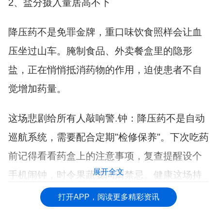
2、盐分摄入量居高不下
降压药不是免罪金牌，重口味饮食照样会让血
压坐过山车。腌制食品、外卖餐盒里的隐形
盐，正在悄悄抵消药物的作用，迫使患者不自
觉增加药量。
这场悲剧给所有人敲响警.钟：降压药不是自动
巡航系统，需要配合定期"检修保养"。下次吃药
前记得看看药盒上的注意事项，复查提醒设个
展开全文
手机闹钟，时令果蔬要问清禁忌。健康这场持
久战，智慧和自律才是真正的特效药。
打开APP，阅读更多精彩资讯