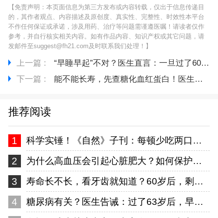
【免责声明：本页面信息为第三方发布或内容转载，仅出于信息传递目
的，其作者观点、内容描述及原创度、真实性、完整性、时效性本平台
不作任何保证或承诺，涉及用药、治疗等问题需谨遵医嘱！请读者仅作
参考，并自行核实相关内容。如有作品内容、知识产权或其它问题，请
发邮件至suggest@fh21.com及时联系我们处理！】
上一篇 :
“早睡早起”不对？医生直言：一旦过了60岁，睡觉尽量做到这5点
下一篇 :
能不能长寿，先查糖化血红蛋白！医生：63岁后，数值尽量不超这数
推荐阅读
1
科学实锤！《自然》子刊：每顿少吃两口，这种慢性病风险降一半
2
为什么高血压会引起心脏肥大？如何保护我们的心脏？一文讲清！
3
寿命长不长，看牙齿就知道？60岁后，剩多少颗才正常？告诉你答案
4
糖尿病有关？医生告诫：过了63岁后，早起主记“5不要”！