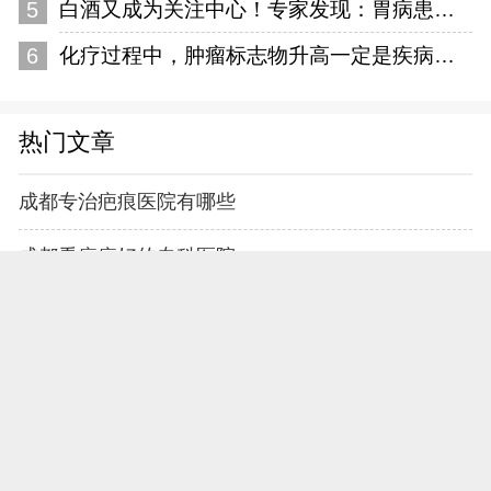
5
白酒又成为关注中心！专家发现：胃病患者喝白酒时，多留意5点
6
化疗过程中，肿瘤标志物升高一定是疾病进展了吗？告诉你答案
热门文章
成都专治疤痕医院有哪些
成都看疤痕好的专科医院
成都疤痕医院医生
成都治疗疤痕哪个医院比较专业
热门标签