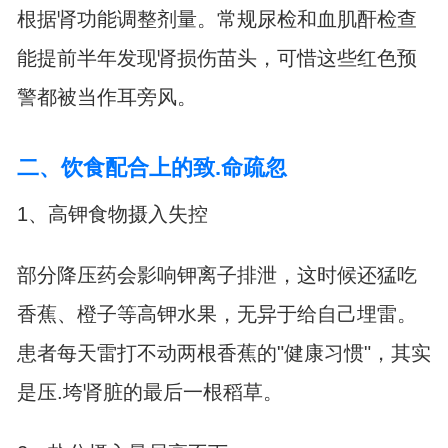
根据肾功能调整剂量。常规尿检和血肌酐检查
能提前半年发现肾损伤苗头，可惜这些红色预
警都被当作耳旁风。
二、饮食配合上的致.命疏忽
1、高钾食物摄入失控
部分降压药会影响钾离子排泄，这时候还猛吃
香蕉、橙子等高钾水果，无异于给自己埋雷。
患者每天雷打不动两根香蕉的"健康习惯"，其实
是压.垮肾脏的最后一根稻草。