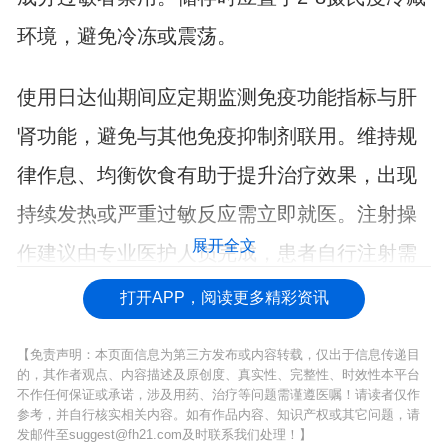
环境，避免冷冻或震荡。
使用日达仙期间应定期监测免疫功能指标与肝
肾功能，避免与其他免疫抑制剂联用。维持规
律作息、均衡饮食有助于提升治疗效果，出现
持续发热或严重过敏反应需立即就医。注射操
展开全文
作建议由专业医护人员完成，患者自行注射需
经充分培训。
打开APP，阅读更多精彩资讯
【免责声明：本页面信息为第三方发布或内容转载，仅出于信息传递目
的，其作者观点、内容描述及原创度、真实性、完整性、时效性本平台
不作任何保证或承诺，涉及用药、治疗等问题需谨遵医嘱！请读者仅作
参考，并自行核实相关内容。如有作品内容、知识产权或其它问题，请
发邮件至suggest@fh21.com及时联系我们处理！】