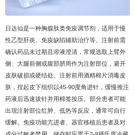
日达仙是一种胸腺肽类免疫调节剂，适用于慢
性乙型肝炎、免疫缺陷辅助治疗等。注射前需
确认药品未过期且溶液澄清，常规选取上臂外
侧、大腿前侧或腹部脐周作为注射部位，避开
皮肤破损或硬结处。注射前用酒精棉片消毒皮
肤，捏起皮下组织以45-90度角进针，缓慢推注
药液后迅速拔针并用棉签按压。部分患者可能
出现注射部位红肿、低热等反应，通常可自行
缓解。免疫功能亢进者、器官移植后患者及对
成分过敏者禁用。储存时应置于2-8摄氏度冷藏