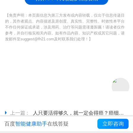
【免责声明：本页面信息为第三方发布或内容转载，仅出于信息传递目
的，其作者观点、内容描述及原创度、真实性、完整性、时效性本平台
不作任何保证或承诺，涉及用药、治疗等问题需谨遵医嘱！请读者仅作
参考，并自行核实相关内容。如有作品内容、知识产权或其它问题，请
发邮件至suggest@fh21.com及时联系我们处理！】
上一篇 :
人只要活得够久，就一定会得癌？癌细胞的真相，可能颠覆你的想象
下一篇 :
大便一天3次和3天一次，哪个更危险？几天排便一次才正常？
百度
智能健康助手
在线答疑
立即咨询