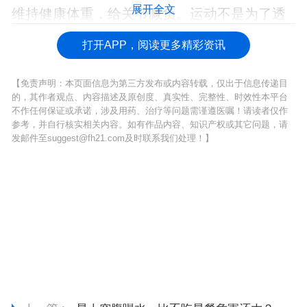
展开全文
维持健康体重，给关节减负。运动不是为了透
支，而是要让身体状态保持得更好更久。
打开APP，阅读更多精彩资讯
【免责声明：本页面信息为第三方发布或内容转载，仅出于信息传递目
的，其作者观点、内容描述及原创度、真实性、完整性、时效性本平台
不作任何保证或承诺，涉及用药、治疗等问题需谨遵医嘱！请读者仅作
参考，并自行核实相关内容。如有作品内容、知识产权或其它问题，请
发邮件至suggest@fh21.com及时联系我们处理！】