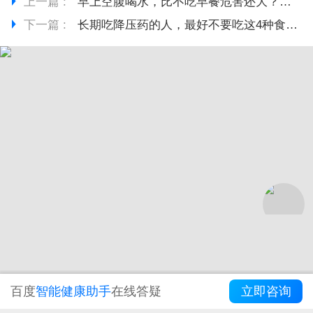
上一篇 :
早上空腹喝水，比不吃早餐危害还大？劝告：这“两种水”不建议喝
下一篇 :
长期吃降压药的人，最好不要吃这4种食物，否则血压可能不降反升
百度
智能健康助手
在线答疑
立即咨询
推荐阅读