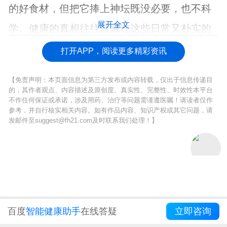
的好食材，但把它捧上神坛既没必要，也不科
展开全文
学。健康的真相往往就藏在这些日常又朴实的
食物里，关键是我们如何理性选择和搭配。
打开APP，阅读更多精彩资讯
【免责声明：本页面信息为第三方发布或内容转载，仅出于信息传递目
的，其作者观点、内容描述及原创度、真实性、完整性、时效性本平台
不作任何保证或承诺，涉及用药、治疗等问题需谨遵医嘱！请读者仅作
参考，并自行核实相关内容。如有作品内容、知识产权或其它问题，请
发邮件至suggest@fh21.com及时联系我们处理！】
百度
智能健康助手
在线答疑
立即咨询