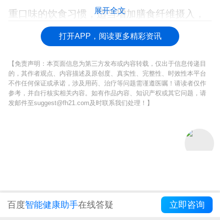
展开全文
重口味的饮食习惯，适当增加膳食纤维摄入，
给肠道创造一个清爽的工作环境。
打开APP，阅读更多精彩资讯
【免责声明：本页面信息为第三方发布或内容转载，仅出于信息传递目
的，其作者观点、内容描述及原创度、真实性、完整性、时效性本平台
不作任何保证或承诺，涉及用药、治疗等问题需谨遵医嘱！请读者仅作
参考，并自行核实相关内容。如有作品内容、知识产权或其它问题，请
发邮件至suggest@fh21.com及时联系我们处理！】
百度
智能健康助手
在线答疑
立即咨询