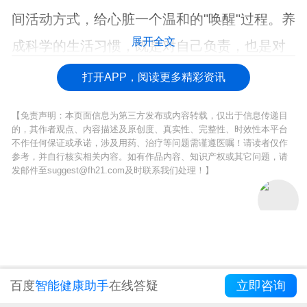
间活动方式，给心脏一个温和的"唤醒"过程。养
展开全文
成科学的生活习惯，既是对自己负责，也是对
家人的关爱。
打开APP，阅读更多精彩资讯
【免责声明：本页面信息为第三方发布或内容转载，仅出于信息传递目
的，其作者观点、内容描述及原创度、真实性、完整性、时效性本平台
不作任何保证或承诺，涉及用药、治疗等问题需谨遵医嘱！请读者仅作
参考，并自行核实相关内容。如有作品内容、知识产权或其它问题，请
发邮件至suggest@fh21.com及时联系我们处理！】
百度
智能健康助手
在线答疑
立即咨询