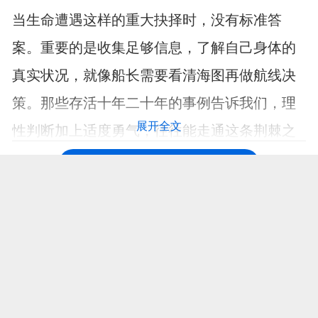
当生命遭遇这样的重大抉择时，没有标准答
案。重要的是收集足够信息，了解自己身体的
真实状况，就像船长需要看清海图再做航线决
策。那些存活十年二十年的事例告诉我们，理
展开全文
性判断加上适度勇气，往往能走通这条荆棘之
路。
打开APP，阅读更多精彩资讯
【免责声明：本页面信息为第三方发布或内容转载，仅出于信息传递目
的，其作者观点、内容描述及原创度、真实性、完整性、时效性本平台
不作任何保证或承诺，涉及用药、治疗等问题需谨遵医嘱！请读者仅作
参考，并自行核实相关内容。如有作品内容、知识产权或其它问题，请
发邮件至suggest@fh21.com及时联系我们处理！】