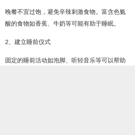
晚餐不宜过饱，避免辛辣刺激食物。富含色氨
酸的食物如香蕉、牛奶等可能有助于睡眠。
2、建立睡前仪式
固定的睡前活动如泡脚、听轻音乐等可以帮助
大脑进入放松状态，形成入睡暗示。
3、心理调节
睡眠质量与心理状态密切相关。学习放松技巧
如深呼吸，放下心理负担非常重要。