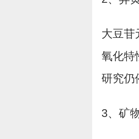
大豆苷
氧化特
研究仍
3、矿