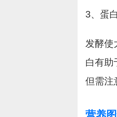
3、蛋
发酵使
白有助
但需注
营养图