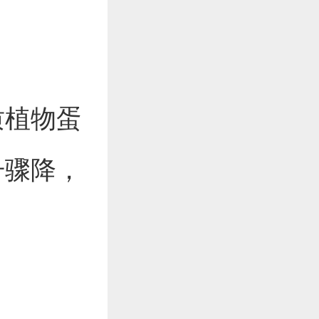
质植物蛋
升骤降，