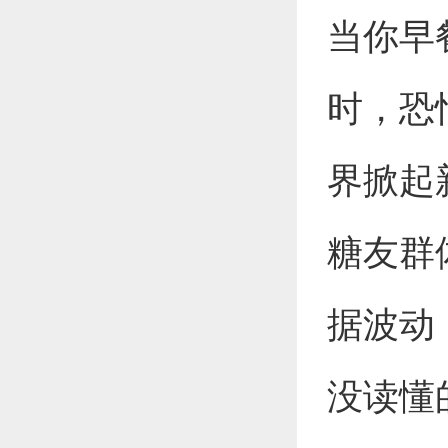
当你早
时，恐
界掀起
糖友群
据波动
没读懂