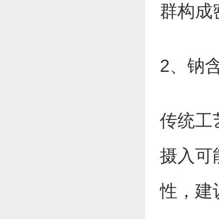
群构成
2、钠
传统工
摄入可
性，建