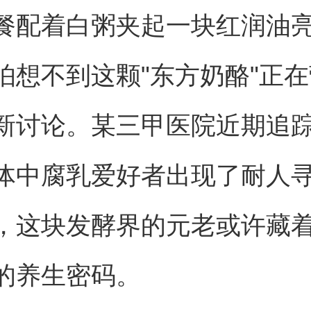
餐配着白粥夹起一块红润油
怕想不到这颗"东方奶酪"正
新讨论。某三甲医院近期追
体中腐乳爱好者出现了耐人
，这块发酵界的元老或许藏
的养生密码。