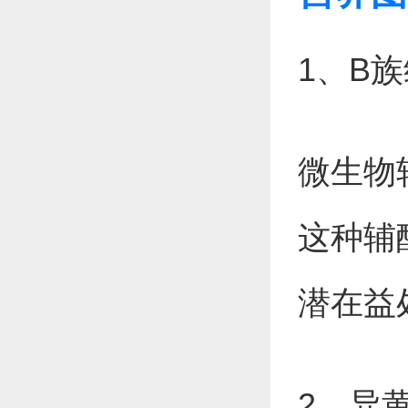
1、B
微生物
这种辅
潜在益
2、异