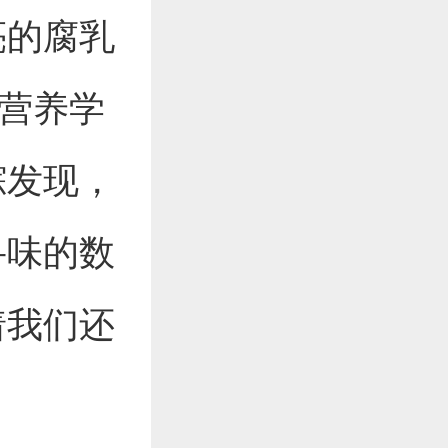
亮的腐乳
在营养学
踪发现，
寻味的数
着我们还