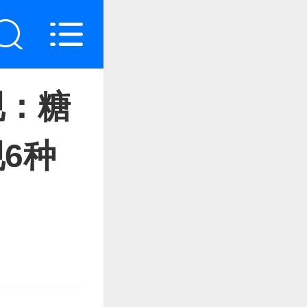
现：糖
6种