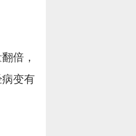
量翻倍，
经病变有