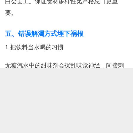
白会罢工。保证食材多样性比严格忌口更重
要。
五、错误解渴方式埋下祸根
1.把饮料当水喝的习惯
无糖汽水中的甜味剂会扰乱味觉神经，间接刺
激对真糖的渴.望。白开水里加片柠檬就能改善
口感。
2.迷信"养身茶饮"的误区
某些号称降糖的草本茶饮可能含有隐蔽糖分。