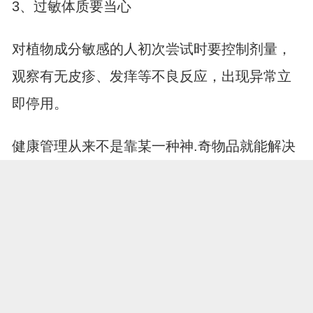
3、过敏体质要当心
对植物成分敏感的人初次尝试时要控制剂量，
观察有无皮疹、发痒等不良反应，出现异常立
即停用。
健康管理从来不是靠某一种神.奇物品就能解决
的。无论选择什么方式，适度适量才是王道。
了解自己的身体状况，必要时寻求专业指导，
这才是对自己最负责任的做法。保持规律作
展开全文
息、均衡饮食、适度运动，这些基础功课永远
比追求特效更重要。
打开APP，阅读更多精彩资讯