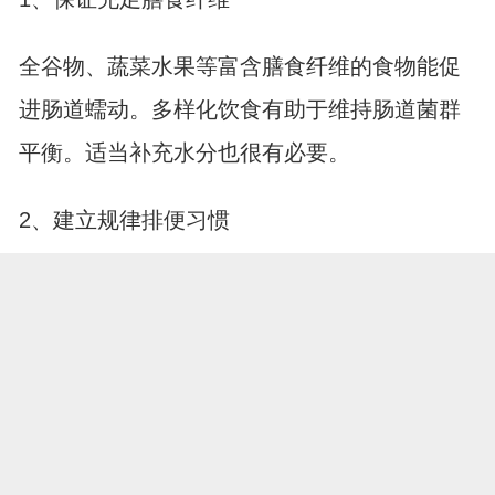
全谷物、蔬菜水果等富含膳食纤维的食物能促
进肠道蠕动。多样化饮食有助于维持肠道菌群
平衡。适当补充水分也很有必要。
2、建立规律排便习惯
每天固定时间尝试排便，给肠道养成生物钟。
有便意时不要刻意压制，避免形成便秘。适度
运动能改善肠道动力。
3、定期进行健康筛查