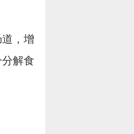
肠道，增
分分解食