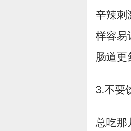
辛辣刺
样容易
肠道更
3.不
总吃那