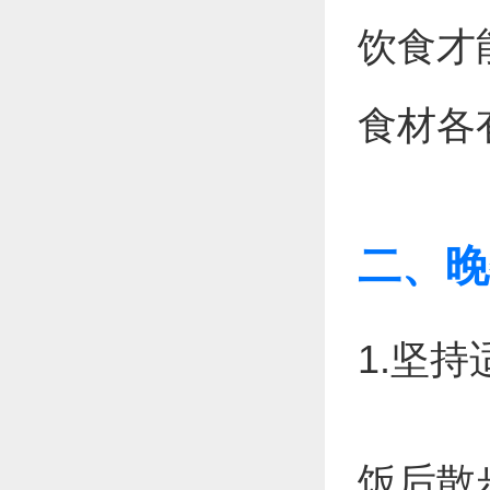
饮食才
食材各
二、晚
1.坚
饭后散