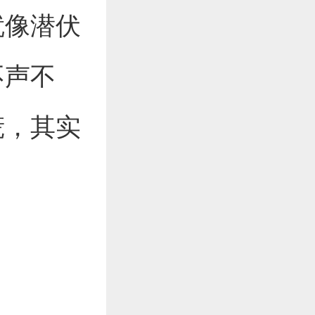
就像潜伏
不声不
慌，其实