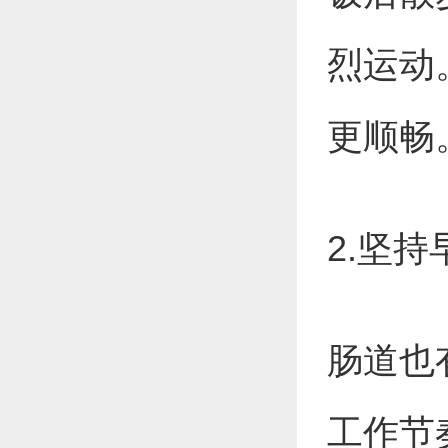
烈运动
更顺畅
2.坚持
肠道也
工作节