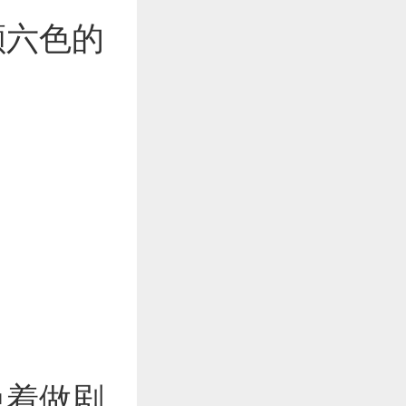
颜六色的
急着做剧