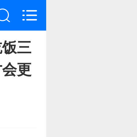
吃饭三
才会更