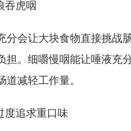
要狼吞虎咽
充分会让大块食物直接挑战
负担。细嚼慢咽能让唾液充
肠道减轻工作量。
要过度追求重口味