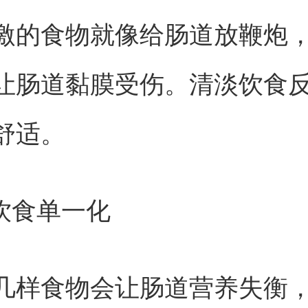
激的食物就像给肠道放鞭炮
让肠道黏膜受伤。清淡饮食
舒适。
要饮食单一化
几样食物会让肠道营养失衡