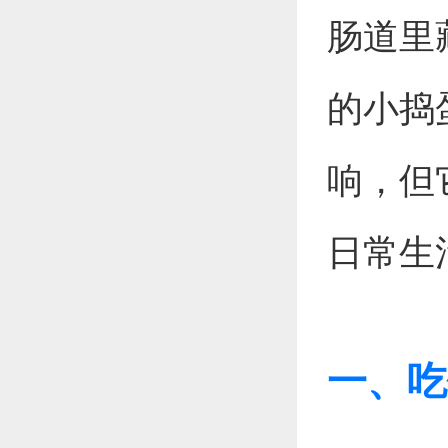
肠道里
的小捣
响，但
日常生
一、吃