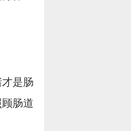
绪才是肠
照顾肠道