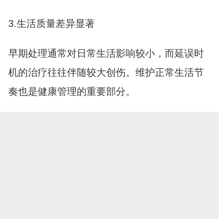
3.生活质量差异显著
早期处理通常对日常生活影响较小，而延误时
机的治疗往往伴随较大创伤。维护正常生活节
奏也是健康管理的重要部分。
关注身体状况不是小题大做，而是对自己负责
的表现。那些看似微不足道的变化，可能是身
展开全文
体在认真求助。别等到小问题滚成大雪球，定
期体检加日常观察，才能把握健康主动权。
打开APP，阅读更多精彩资讯
【免责声明：本页面信息为第三方发布或内容转载，仅出于信息传递目