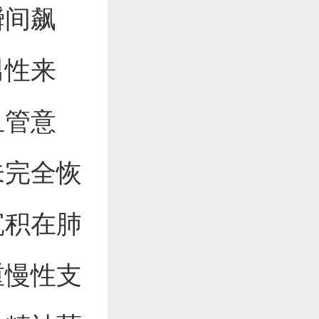
瞬间飙
男性来
血管意
未完全恢
沉积在肺
重慢性支