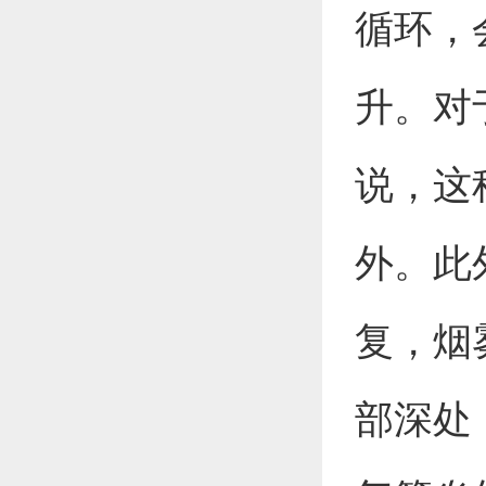
循环，
升。对
说，这
外。此
复，烟
部深处