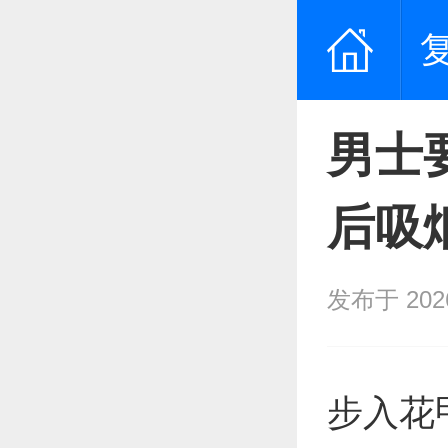
男士
后吸
发布于 2026/
步入花