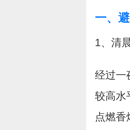
一、避
1、清
经过一
较高水
点燃香