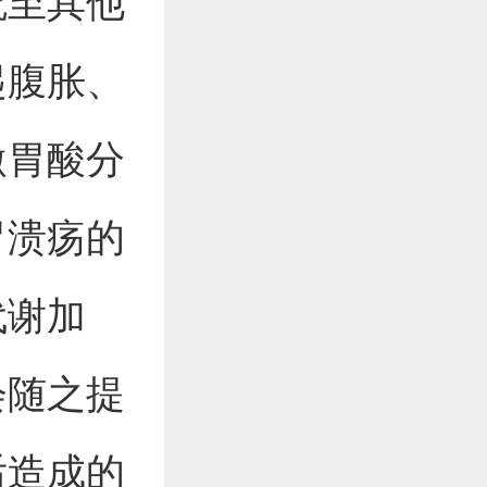
流至其他
起腹胀、
激胃酸分
胃溃疡的
代谢加
会随之提
后造成的