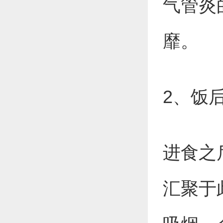
气管炎
靡。
2、饭
进食之
汇聚于