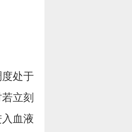
稠度处于
时若立刻
进入血液