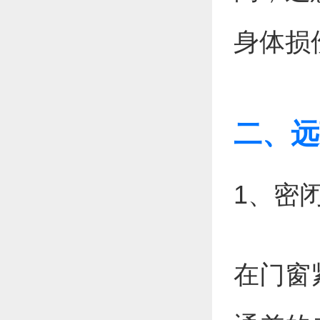
身体损
二、远
1、密
在门窗