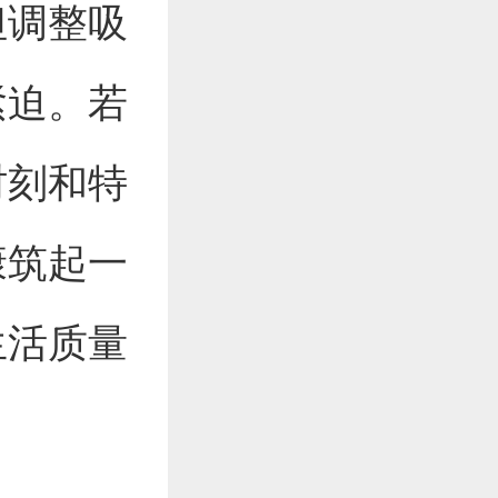
但调整吸
紧迫。若
时刻和特
康筑起一
生活质量