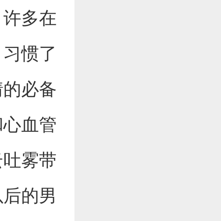
。许多在
，习惯了
情的必备
和心血管
云吐雾带
以后的男