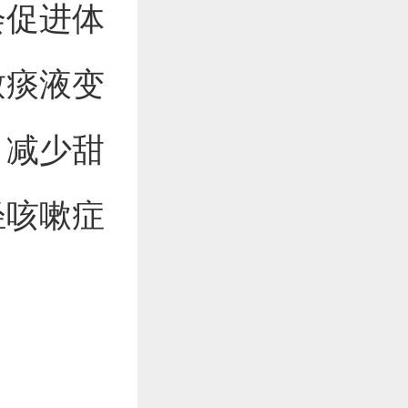
会促进体
致痰液变
。减少甜
轻咳嗽症