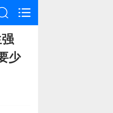
生强
要少