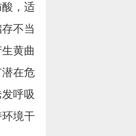
肪酸，适
储存不当
产生黄曲
有潜在危
诱发呼吸
持环境干