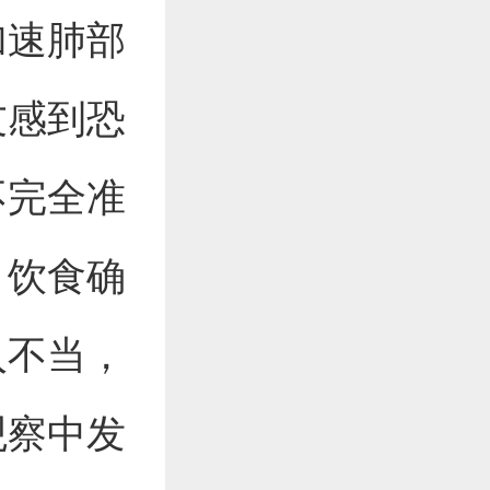
加速肺部
友感到恐
不完全准
，饮食确
入不当，
观察中发