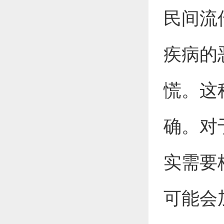
民间流
疾病的
慌。这
确。对
实需要
可能会