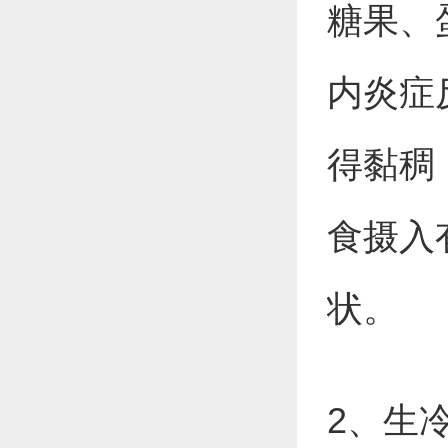
糖果、
内炎症
得黏稠
食摄入
状。
2、生