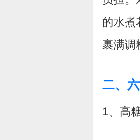
的水煮
裹满调
二、六
1、高