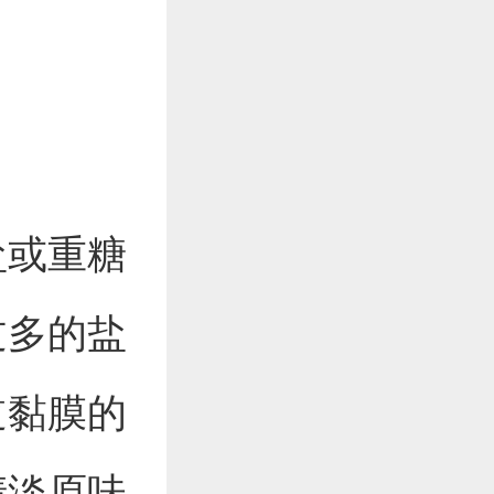
。
盐或重糖
过多的盐
道黏膜的
清淡原味