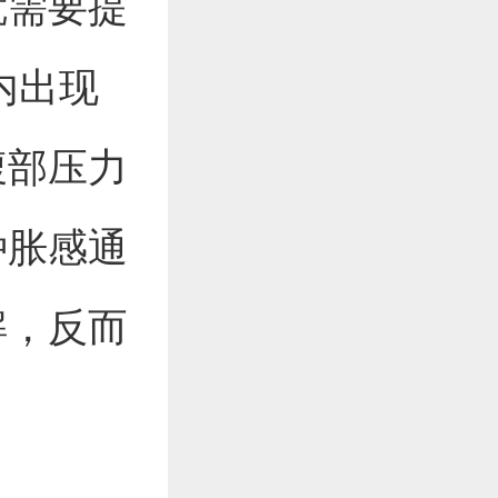
就需要提
内出现
腹部压力
种胀感通
解，反而