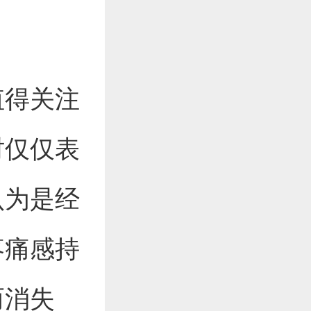
值得关注
时仅仅表
认为是经
疼痛感持
而消失