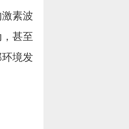
的激素波
动，甚至
部环境发