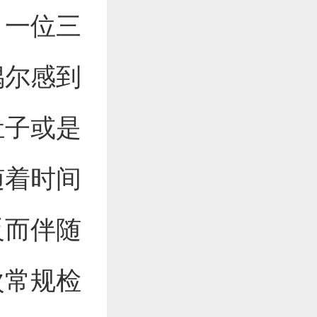
。一位三
偶尔感到
肚子或是
随着时间
反而伴随
次常规检