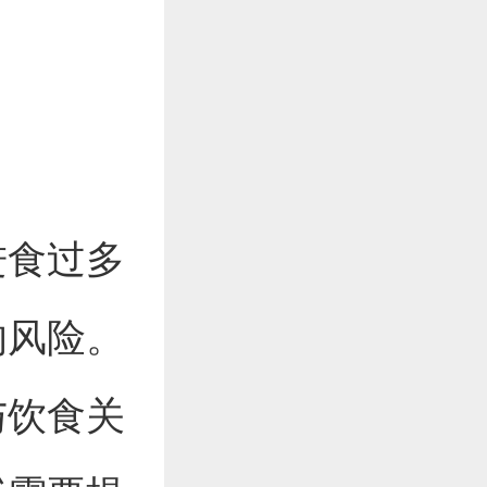
进食过多
的风险。
与饮食关