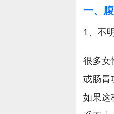
一、腹
1、不
很多女
或肠胃
如果这