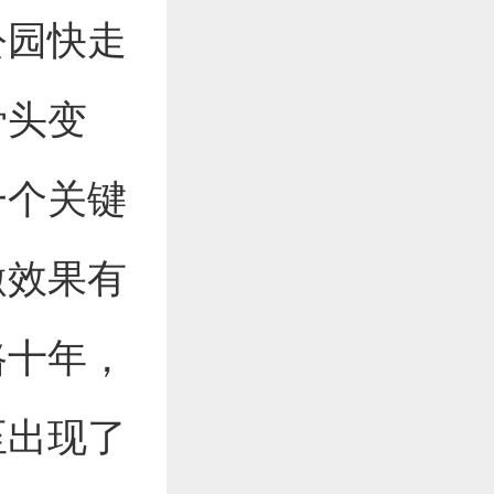
公园快走
骨头变
一个关键
激效果有
路十年，
至出现了