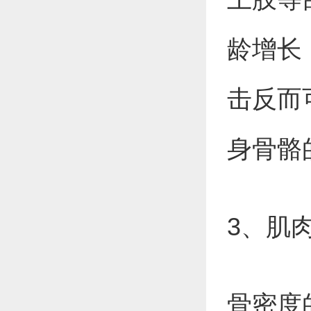
龄增长
击反而
身骨骼
3、肌
骨密度