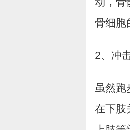
动，骨
骨细胞
2、冲
虽然跑
在下肢
上肢等