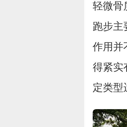
轻微骨
跑步主
作用并
得紧实
定类型