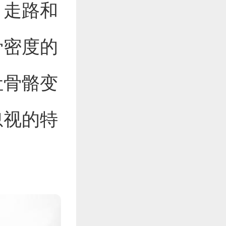
，走路和
骨密度的
让骨骼变
忽视的特