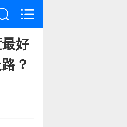
度最好
走路？