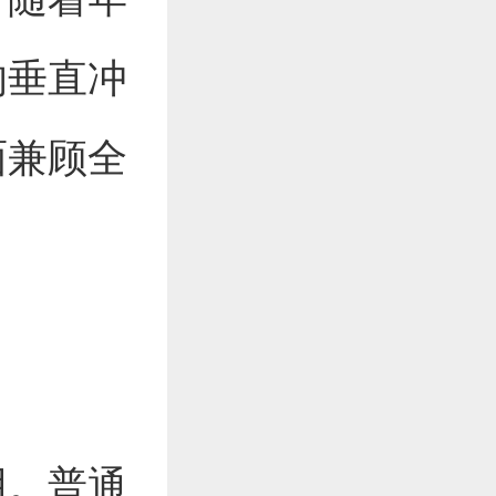
的垂直冲
面兼顾全
用。普通