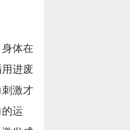
，身体在
循用进废
力刺激才
向的运