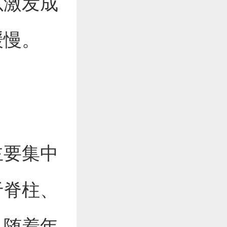
以激发成
缓慢。
主要集中
于脊柱、
，随着年