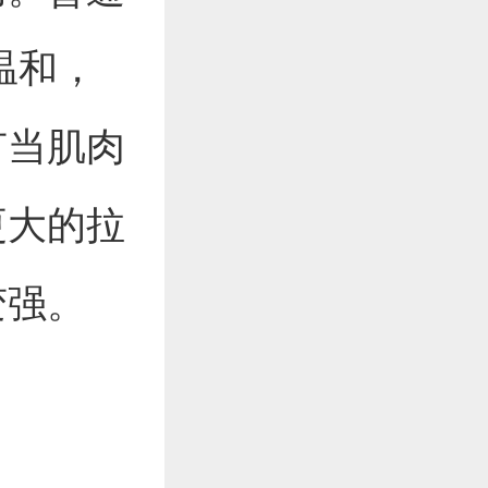
温和，
有当肌肉
更大的拉
变强。