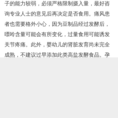
子的能力较弱，必须严格限制摄入量，最好咨
询专业人士的意见后再决定是否食用。痛风患
者也需要格外小心，因为豆制品经过发酵后，
嘌呤含量可能会有所变化，过量食用可能诱发
关节疼痛。此外，婴幼儿的肾脏发育尚未完全
成熟，不建议过早添加此类高盐发酵食品。孕
妇和哺乳期女性虽然可以适量食用，但也应注
意选择低盐品种，并观察身体反应，避免因盐
分过高引起水肿或其他不适。
三、巧妙搭配提升营养
1、替代部分食盐调味