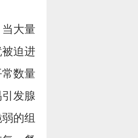
，当大量
就被迫进
平常数量
易引发腺
脆弱的组