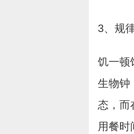
3、规
饥一顿
生物钟
态，而
用餐时