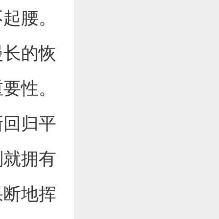
不起腰。
漫长的恢
重要性。
新回归平
刻就拥有
果断地挥