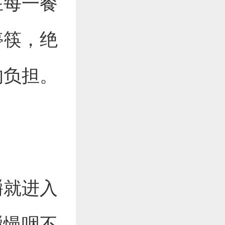
在每一餐
停筷，绝
的负担。
嚼就进入
嚼慢咽不