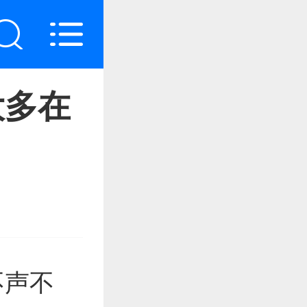
大多在
不声不