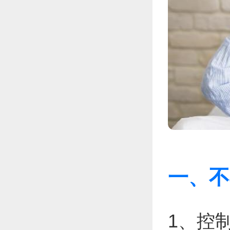
一、不
1、控