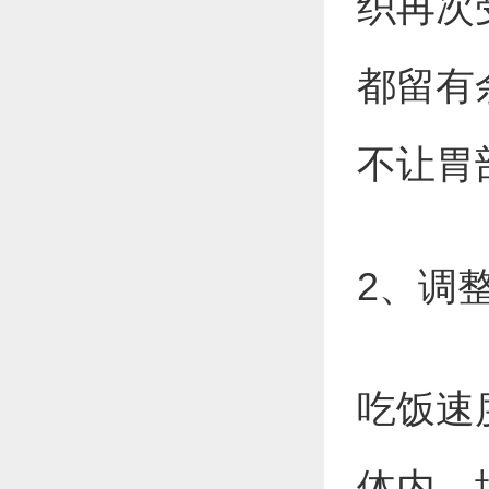
织再次
都留有
不让胃
2、调
吃饭速
体内，