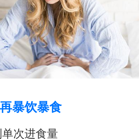
再暴饮暴食
制单次进食量