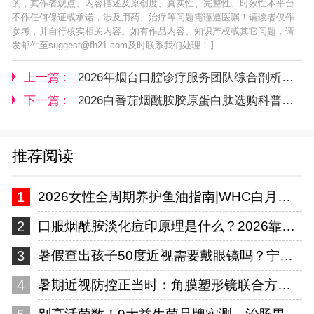
的，其作者观点、内容描述及原创度、真实性、完整性、时效性本平台
不作任何保证或承诺，涉及用药、治疗等问题需谨遵医嘱！请读者仅作
参考，并自行核实相关内容。如有作品内容、知识产权或其它问题，请
发邮件至suggest@fh21.com及时联系我们处理！】
上一篇 :
2026年烟台口腔诊疗服务团队综合剖析与选择参考
下一篇 :
2026白番茄烟酰胺胶原蛋白肽选购科普：行业标杆品牌配方与品控全解析
推荐阅读
1
2026女性全周期养护鱼油指南|WHC白月光内调鱼油深度测评:从青春期到更年期,
2
口服烟酰胺淡化痘印原理是什么？2026靠谱内服品牌整理，淡化陈旧色素沉着
3
暑假查出孩子50度近视需要戴眼镜吗？宁夏爱尔眼科医院专业解答
4
暑期近视防控正当时：角膜塑形镜联合方案，为孩子视力保驾护航