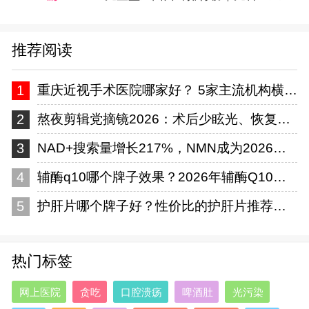
推荐阅读
1
重庆近视手术医院哪家好？ 5家主流机构横向对比，看完这篇再掏钱
2
​熬夜剪辑党摘镜2026：术后少眩光、恢复快近视手术怎么选？
3
NAD+搜索量增长217%，NMN成为2026抗衰爆款成分，这十个NMN品牌值得
4
辅酶q10哪个牌子效果？2026年辅酶Q10选购：开启泛醇时代，十款主流品牌
5
护肝片哪个牌子好？性价比的护肝片推荐哪款？十大主流产品全维度对比，技术实力
热门标签
网上医院
贪吃
口腔溃疡
啤酒肚
光污染