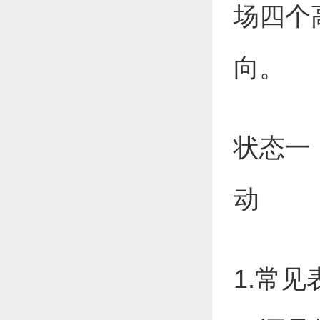
场四个
向。
状态一
动
1.常