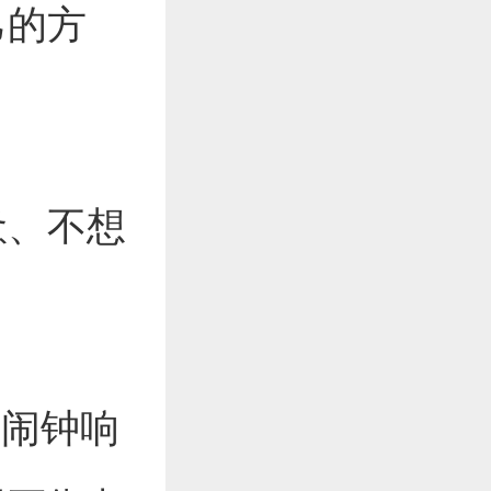
己的方
惫、不想
上闹钟响