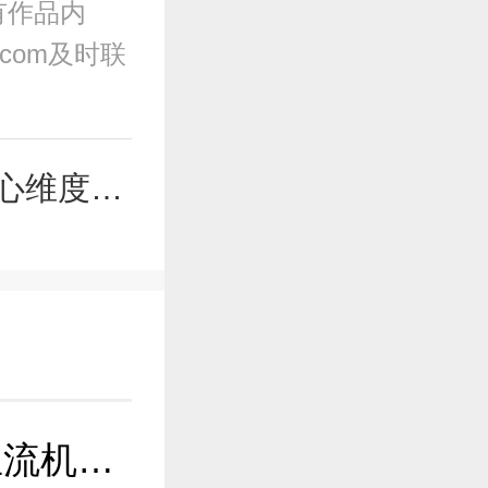
有作品内
.com及时联
度全解析
重庆近视手术医院哪家好？ 5家主流机构横向对比，看完这篇再掏钱