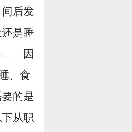
时间后发
上还是睡
？——因
早睡、食
需要的是
以下从职