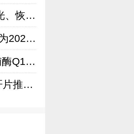
​熬夜剪辑党摘镜2026：术后少眩光、恢复快近视手术怎么选？
NAD+搜索量增长217%，NMN成为2026抗衰爆款成分，这十个NMN品牌值得
辅酶q10哪个牌子效果？2026年辅酶Q10选购：开启泛醇时代，十款主流品牌
护肝片哪个牌子好？性价比的护肝片推荐哪款？十大主流产品全维度对比，技术实力