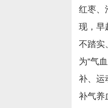
红枣、
现，早
不踏实
为“气
补、运
补气养