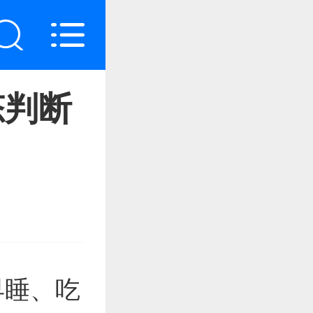
态判断
早睡、吃