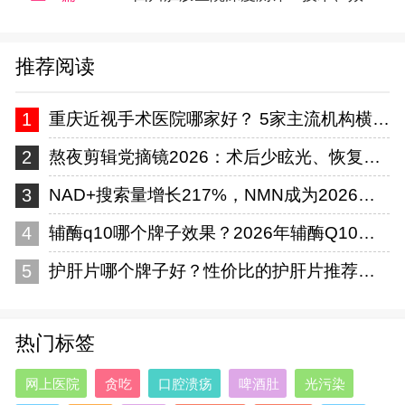
推荐阅读
1
重庆近视手术医院哪家好？ 5家主流机构横向对比，看完这篇再掏钱
2
​熬夜剪辑党摘镜2026：术后少眩光、恢复快近视手术怎么选？
3
NAD+搜索量增长217%，NMN成为2026抗衰爆款成分，这十个NMN品牌值得
4
辅酶q10哪个牌子效果？2026年辅酶Q10选购：开启泛醇时代，十款主流品牌
5
护肝片哪个牌子好？性价比的护肝片推荐哪款？十大主流产品全维度对比，技术实力
热门标签
网上医院
贪吃
口腔溃疡
啤酒肚
光污染