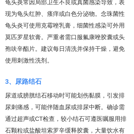
龟头炎常因局部卫生不良或真菌感染导致，表
现为龟头红肿、瘙痒或白色分泌物。念珠菌性
龟头炎可使用克霉唑乳膏，细菌性感染可外用
莫匹罗星软膏。严重者需口服氟康唑胶囊或头
孢呋辛酯片。建议每日清洗并保持干燥，避免
使用刺激性洗剂。
3、尿路结石
尿道或膀胱结石移动时可能划伤黏膜，引发排
尿刺痛感，可能伴随血尿或排尿中断。确诊需
通过超声或CT检查，较小结石可遵医嘱服用排
石颗粒或盐酸坦索罗辛缓释胶囊，大量饮水有