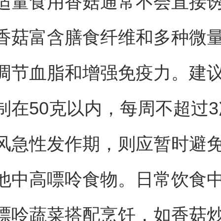
适量食用香菇通常不会直接
香菇富含膳食纤维和多种微
调节血脂和增强免疫力。建
制在50克以内，每周不超过
风急性发作期，则应暂时避
他中高嘌呤食物。日常饮食
嘌呤蔬菜搭配烹饪，如香菇