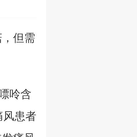
菇，但需
菇嘌呤含
痛风患者