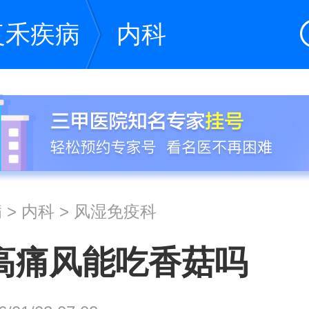
复禾疾病
内科
病
>
内科
>
风湿免疫科
高痛风能吃香菇吗