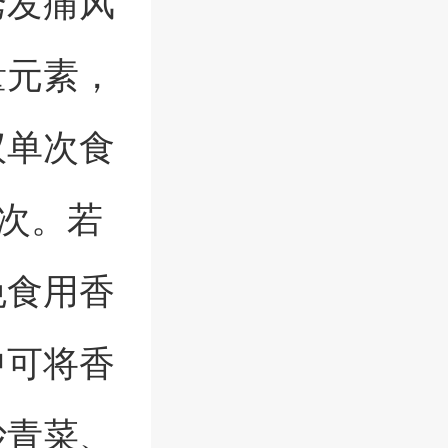
诱发痛风
量元素，
议单次食
3次。若
免食用香
中可将香
炒青菜、