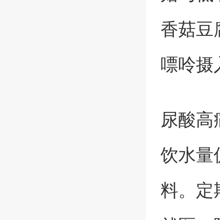
香菇豆
嘌呤摄
尿酸高
饮水量
料。定