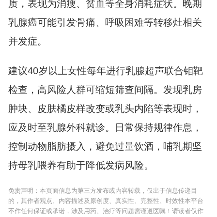
质，表现为消瘦、贫血等全身消耗症状。晚期
乳腺癌可能引发骨痛、呼吸困难等转移灶相关
并发症。
建议40岁以上女性每年进行乳腺超声联合钼靶
检查，高风险人群可缩短筛查间隔。发现乳房
肿块、皮肤橘皮样改变或乳头内陷等表现时，
应及时至乳腺外科就诊。日常保持规律作息，
控制动物脂肪摄入，避免过量饮酒，哺乳期坚
持母乳喂养有助于降低发病风险。
免责声明：本页面信息为第三方发布或内容转载，仅出于信息传递目
的，其作者观点、内容描述及原创度、真实性、完整性、时效性本平台
不作任何保证或承诺，涉及用药、治疗等问题需谨遵医嘱！请读者仅作