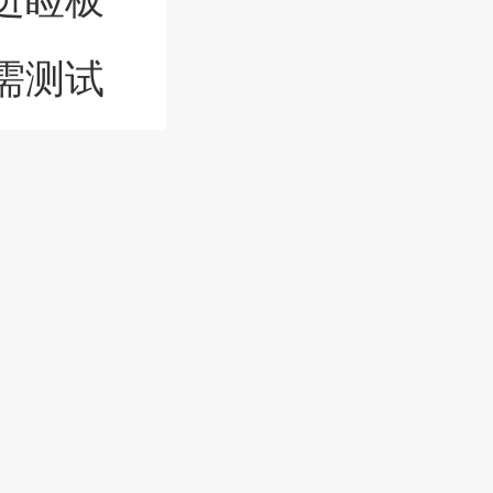
需测试
肤。该方
效果较