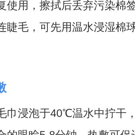
复使用，擦拭后丢弃污染棉
连睫毛，可先用温水浸湿棉
。
敷
毛巾浸泡于40℃温水中拧干
合的眼睑5-8分钟。热敷可促