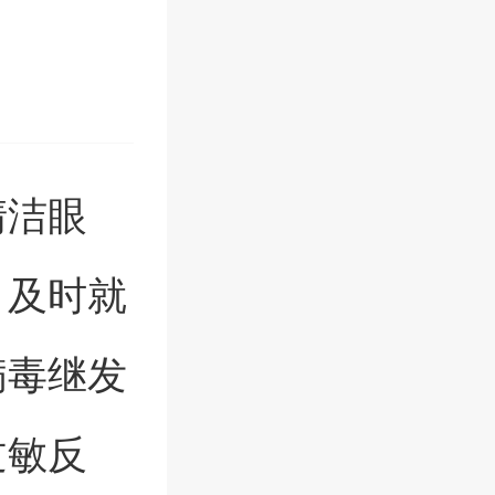
清洁眼
、及时就
病毒继发
过敏反