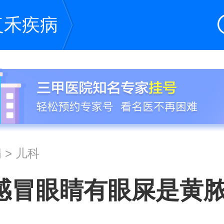
复禾疾病
病
>
儿科
感冒眼睛有眼屎是黄