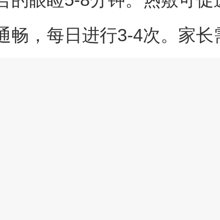
通畅，每日进行3-4次。家长
免烫伤，热敷后及时擦干皮
泪管阻塞引起的分泌物增多
用滴眼液