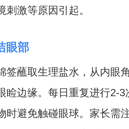
境刺激等原因引起。
洁眼部
棉签蘸取生理盐水，从内眼
眼睑边缘。每日重复进行2-3
物时避免触碰眼球。家长需