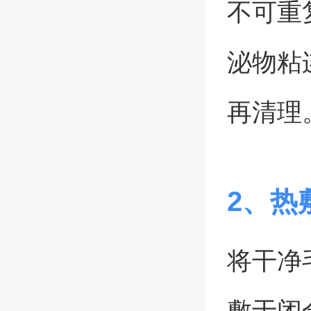
不可重
泌物粘
再清理
2、热
将干净
敷于闭