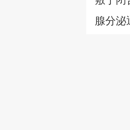
腺分泌
温度避
法对鼻
好。
3、使