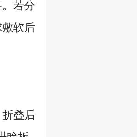
签。若分
球敷软后
，折叠后
进睑板