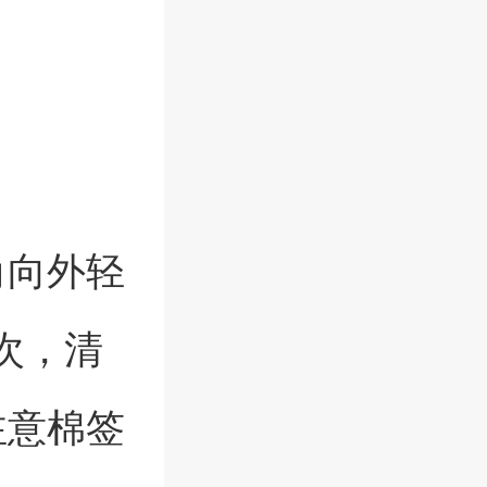
角向外轻
次，清
注意棉签