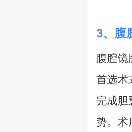
3、腹
腹腔镜
首选术
完成胆
势。术