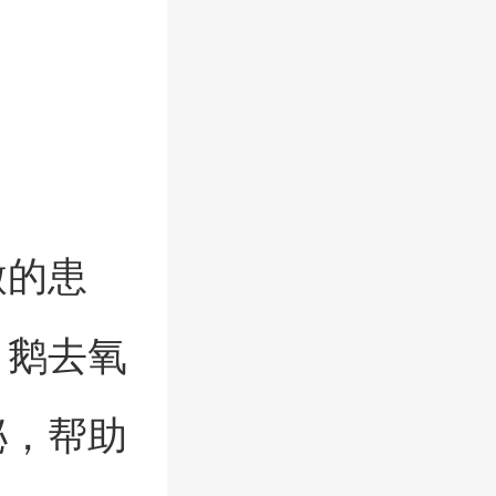
微的患
、鹅去氧
泌，帮助