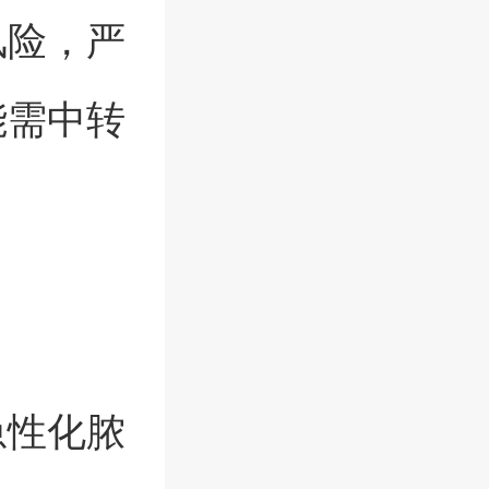
风险，严
能需中转
急性化脓