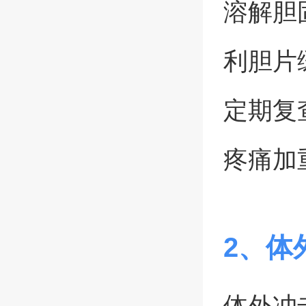
溶解胆
利胆片
定期复
疼痛加
2、体
体外冲