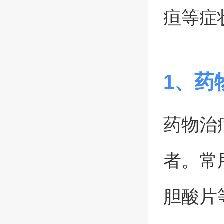
疸等症
1、药
药物治
者。常
胆酸片