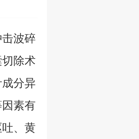
冲击波碎
囊切除术
汁成分异
等因素有
呕吐、黄