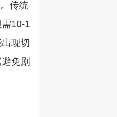
例。传统
10-1
能出现切
需避免剧