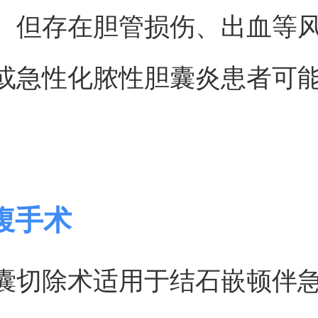
。但存在胆管损伤、出血等
或急性化脓性胆囊炎患者可
腹手术
囊切除术适用于结石嵌顿伴