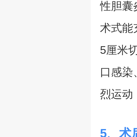
性胆囊炎
术式能
5厘米
口感染
烈运动
5、术