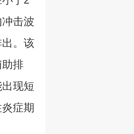
的冲击波
排出。该
辅助排
能出现短
性炎症期