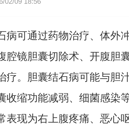
02/09 18:56
石病可通过药物治疗、体外
腹腔镜胆囊切除术、开腹胆
治疗。胆囊结石病可能与胆
囊收缩功能减弱、细菌感染
常表现为右上腹疼痛、恶心