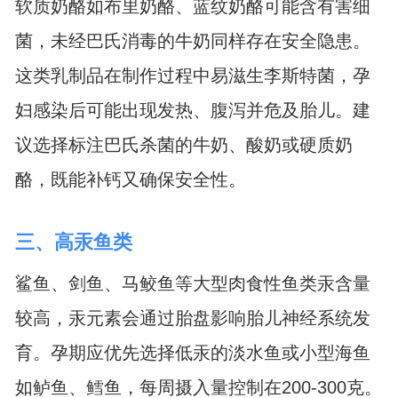
软质奶酪如布里奶酪、蓝纹奶酪可能含有害细
菌，未经巴氏消毒的牛奶同样存在安全隐患。
这类乳制品在制作过程中易滋生李斯特菌，孕
妇感染后可能出现发热、腹泻并危及胎儿。建
议选择标注巴氏杀菌的牛奶、酸奶或硬质奶
酪，既能补钙又确保安全性。
三、高汞鱼类
鲨鱼、剑鱼、马鲛鱼等大型肉食性鱼类汞含量
较高，汞元素会通过胎盘影响胎儿神经系统发
育。孕期应优先选择低汞的淡水鱼或小型海鱼
如鲈鱼、鳕鱼，每周摄入量控制在200-300克。