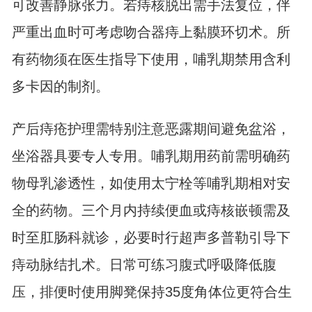
可改善静脉张力。若痔核脱出需手法复位，伴
严重出血时可考虑吻合器痔上黏膜环切术。所
有药物须在医生指导下使用，哺乳期禁用含利
多卡因的制剂。
产后痔疮护理需特别注意恶露期间避免盆浴，
坐浴器具要专人专用。哺乳期用药前需明确药
物母乳渗透性，如使用太宁栓等哺乳期相对安
全的药物。三个月内持续便血或痔核嵌顿需及
时至肛肠科就诊，必要时行超声多普勒引导下
痔动脉结扎术。日常可练习腹式呼吸降低腹
压，排便时使用脚凳保持35度角体位更符合生