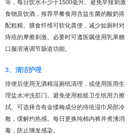
等，每日饮水不少于1500毫升。避免辛辣刺激
食物及饮酒，推荐早餐食用含益生菌的酸奶搭
配粗粮。膳食纤维可软化粪便，减少如厕时对
痔疮的摩擦刺激。必要时可遵医嘱使用乳果糖
口服溶液调节肠道功能。
3、清洁护理
排便后使用无酒精湿厕纸清理，或使用医用生
理盐水冲洗肛门。避免使用粗糙卫生纸用力擦
拭。可选择含有金缕梅成分的痔疮湿巾局部冷
敷，缓解灼热感。每日更换纯棉内裤并煮沸消
毒，防止继发感染。