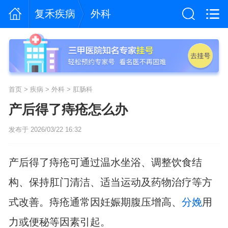
复禾疾病
外科
首页
>
疾病
>
外科
>
肛肠科
产后得了痔疮怎么办
发布于 2026/03/22 16:32
产后得了痔疮可通过温水坐浴、调整饮食结
构、保持肛门清洁、适当运动及药物治疗等方
式改善。痔疮通常因妊娠期腹压增高、
分娩
用
力或便秘等因素引起。