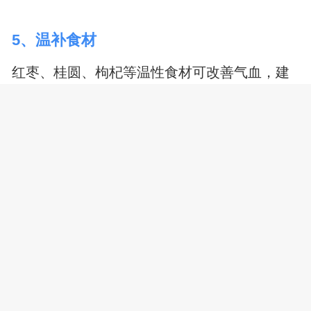
5、温补食材
红枣、桂圆、枸杞等温性食材可改善气血，建
议搭配粳米煮粥。每日适量即可，
阴虚
火旺者
需减少用量。产后前两周不宜大补，待恶露减
少后再逐步增加。
显示全文
剖腹产产妇饮食需遵循从流质、半流质到软食
的渐进原则，术后1周内避免豆类、牛奶等产气
食物。注意少食多餐，每日可分为5-6餐，每餐
七分饱为宜。保持食物温度适宜，避免生冷刺
激。若出现伤口红肿、发热等感染迹象，应及